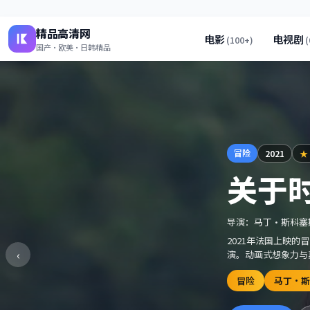
精品高清网
电影
电视剧
(
100+
)
(
国产·欧美·日韩精品
冒险
2021
★
关于
导演：
马丁·斯科塞
2021年法国上映
‹
演。动画式想象力与
冒险
马丁·斯