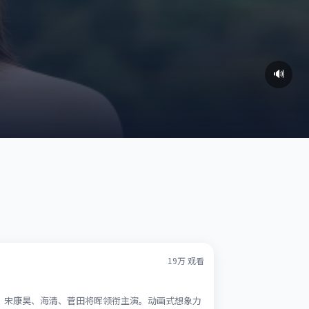
🔊
19万
观看
锡、宋康昊、海清、菅田将晖领衔主演。动画式想象力