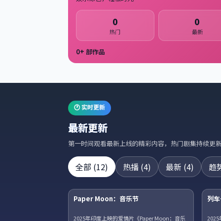
0
0
热门
最新
0
+ 部作品
🕐 实时更新
最新更新
第一时间观看最新上线的精彩内容，热门剧集持续更
全部
(
12
)
热播
(
4
)
最新
(
4
)
趋
24集全
Paper Moon：音乐节
列车
热播
NE
2025年印度上映的爱情片《Paper Moon：音乐
20