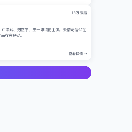
18万
观看
梅、广濑铃、河正宇、王一博领衔主演。爱情与信仰在
作品存在联动。
查看详情 →