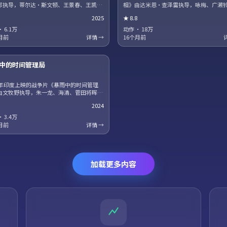
郁执导，蒂尔达·斯文顿、王景春、王凯、
相》由达米恩·查泽雷执导，咏梅、广濑
领衔主演。影片聚焦小人物在时代洪流中的
正宇、王一博领衔主演。爱情与信仰在战
2025
★
8.8
，细节写实，人物弧光完整。剧情信息含剧
下被反复考验，结局留有回味空间。片尾
护，建议先观看正片再浏览讨论区。
得留意，与世界观其他作品存在联动。
·
6.1万
动作
·
18万
月前
详情 →
16个月前
13集全
中的时间管理局
W
24年印度上映的战争片《暴雨中的时间管理
由文牧野执导，朱一龙、海清、菅田将晖领
演。法庭戏与街头戏对位，正义主题在灰色
2024
被重新审视。高清正版资源同步更新，支持
端流畅播放。
·
3.4万
月前
详情 →
加载更多内容