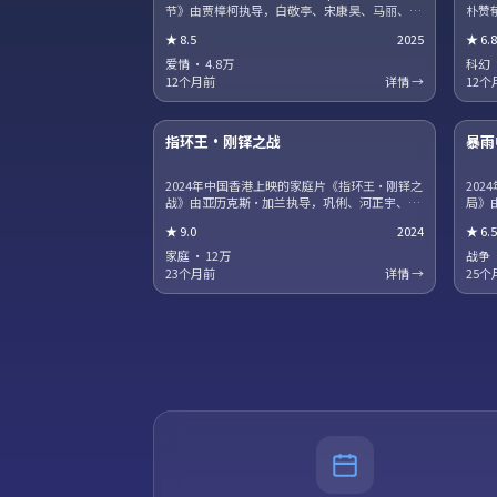
节》由贾樟柯执导，白敬亭、宋康昊、马丽、章
朴赞
子怡领衔主演。职场与理想冲突被细腻呈现，配
沈腾
★
8.5
2025
★
6.8
角群像同样出彩。片尾彩蛋值得留意，与世界观
抉择
其他作品存在联动。
透保
爱情
·
4.8万
科幻
12个月前
详情 →
12个
17集全
指环王·刚铎之战
暴雨
热播
NE
2024年中国香港上映的家庭片《指环王·刚铎之
20
战》由亚历克斯·加兰执导，巩俐、河正宇、咏
局》
梅、役所广司领衔主演。科幻设定服务于人物关
衔主
★
9.0
2024
★
6.5
系，探讨记忆、身份与自由意志的边界。高清正
地带
版资源同步更新，支持多终端流畅播放。
多终
家庭
·
12万
战争
23个月前
详情 →
25个