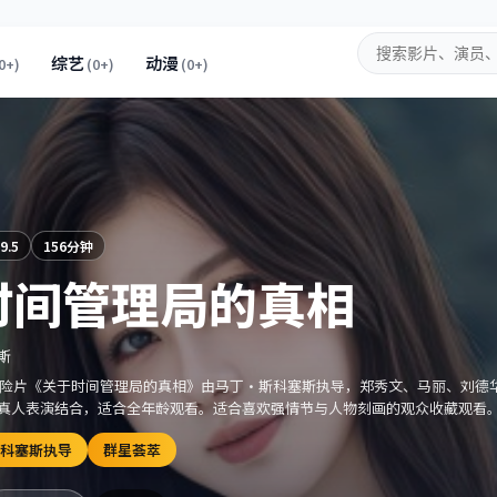
综艺
动漫
0+
)
(
0+
)
(
0+
)
9.5
156分钟
时间管理局的真相
斯
的冒险片《关于时间管理局的真相》由马丁·斯科塞斯执导，郑秀文、马丽、刘德
真人表演结合，适合全年龄观看。适合喜欢强情节与人物刻画的观众收藏观看
科塞斯执导
群星荟萃