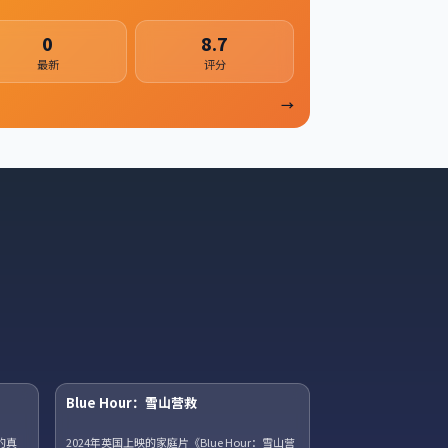
0
8.7
最新
评分
→
15集全
45集全
Blue Hour：雪山营救
获奖
的真
2024年英国上映的家庭片《Blue Hour：雪山营