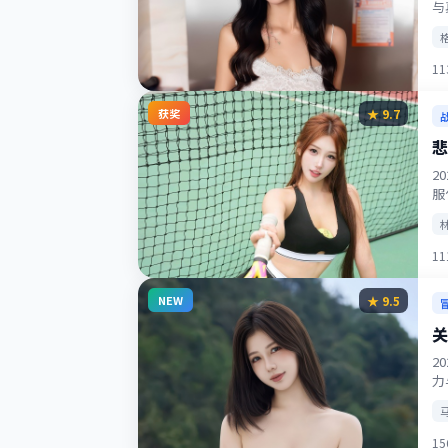
与
1
获奖
★
9.7
悲
2
服
1
NEW
★
9.5
关
2
力
1