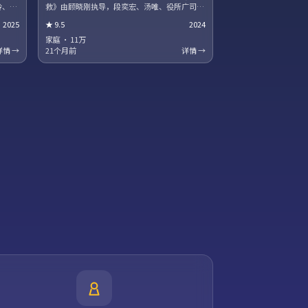
铃、河
救》由顾晓刚执导，段奕宏、汤唯、役所广司领
争阴影
衔主演。跨国追凶贯穿全片，动作场面利落，文
2025
★
9.5
2024
彩蛋值
戏同样扎实。站内提供多清晰度选择，观影体验
稳定流畅。
家庭
·
11万
详情 →
21个月前
详情 →