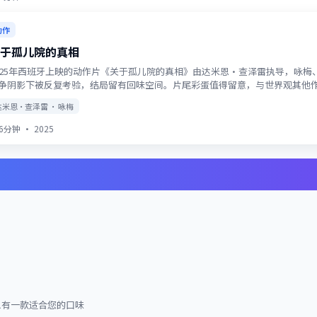
动作
于孤儿院的真相
025年西班牙上映的动作片《关于孤儿院的真相》由达米恩·查泽雷执导，咏
争阴影下被反复考验，结局留有回味空间。片尾彩蛋值得留意，与世界观其他
达米恩·查泽雷 · 咏梅
46分钟
·
2025
总有一款适合您的口味