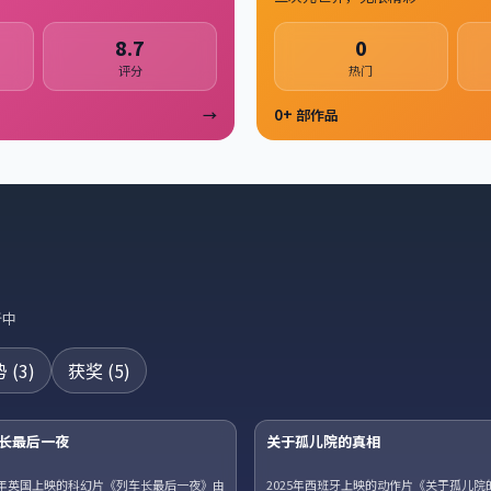
8.7
0
评分
热门
→
0
+ 部作品
新中
势
(
3
)
获奖
(
5
)
42集全
长最后一夜
关于孤儿院的真相
W
趋势
25年英国上映的科幻片《列车长最后一夜》由
2025年西班牙上映的动作片《关于孤儿院