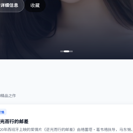
收藏
详细信息
的精品之作
爱情
光而行的邮差
020年西班牙上映的爱情片《逆光而行的邮差》由格蕾塔·葛韦格执导，马东