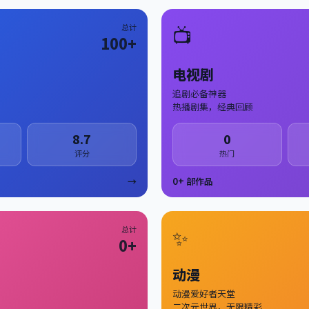
总计
📺
100
+
电视剧
追剧必备神器
热播剧集，经典回顾
8.7
0
评分
热门
→
0
+ 部作品
总计
✨
0
+
动漫
动漫爱好者天堂
二次元世界，无限精彩