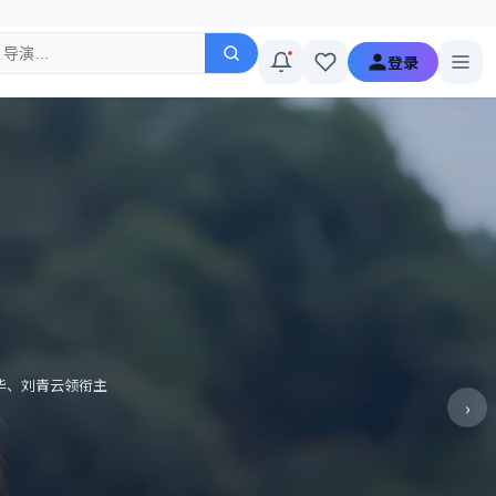
登录
华、刘青云领衔主
›
。