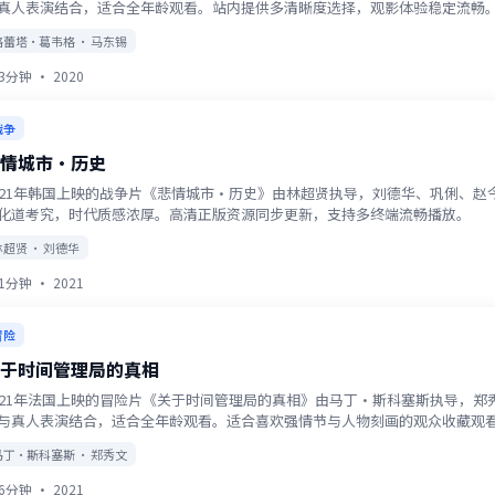
真人表演结合，适合全年龄观看。站内提供多清晰度选择，观影体验稳定流畅
格蕾塔·葛韦格 · 马东锡
13分钟
·
2020
战争
情城市·历史
021年韩国上映的战争片《悲情城市·历史》由林超贤执导，刘德华、巩俐、
化道考究，时代质感浓厚。高清正版资源同步更新，支持多终端流畅播放。
林超贤 · 刘德华
11分钟
·
2021
冒险
于时间管理局的真相
021年法国上映的冒险片《关于时间管理局的真相》由马丁·斯科塞斯执导，
与真人表演结合，适合全年龄观看。适合喜欢强情节与人物刻画的观众收藏观
马丁·斯科塞斯 · 郑秀文
56分钟
·
2021