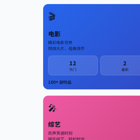
🎬
电影
精彩电影世界
院线大片，经典佳作
12
2
热门
最新
100
+ 部作品
🎤
综艺
欢声笑语时刻
娱乐综艺，轻松时光