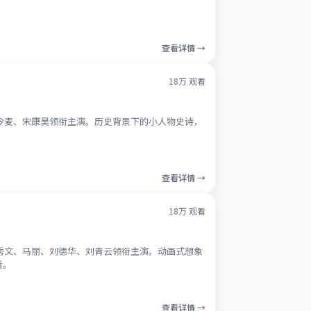
。
查看详情 →
18万
观看
赵今麦、宋康昊领衔主演。历史背景下的小人物史诗，
查看详情 →
18万
观看
郑秀文、马丽、刘德华、刘青云领衔主演。动画式想象
看。
查看详情 →